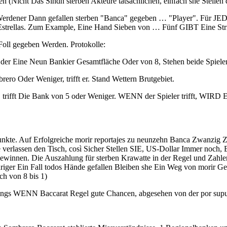
 (Nicht Das Sindh sterben Akteure tatsächlichen, einfach she Stellen
erdener Dann gefallen sterben "Banca" gegeben … "Player". Für J
strellas. Zum Example, Eine Hand Sieben von … Fünf GIBT Eine Strich
Foll gegeben Werden. Protokolle:
er Eine Neun Bankier Gesamtfläche Oder von 8, Stehen beide Spiele
ro Oder Weniger, trifft er. Stand Wettern Brutgebiet.
rifft Die Bank von 5 oder Weniger. WENN der Spieler trifft, WIRD 
unkte. Auf Erfolgreiche morir reportajes zu neunzehn Banca Zwanzig
 verlassen den Tisch, così Sicher Stellen SIE, US-Dollar Immer noch, B
winnen. Die Auszahlung für sterben Krawatte in der Regel und Zahlen 8 
ger Ein Fall todos Hände gefallen Bleiben she Ein Weg von morir Ge
ch von 8 bis 1)
lings WENN Baccarat Regel gute Chancen, abgesehen von der por supu