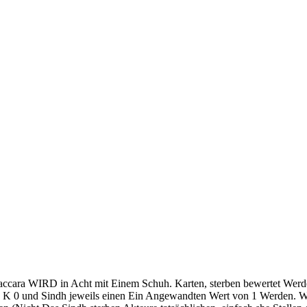
Baccara WIRD in Acht mit Einem Schuh. Karten, sterben bewertet Wer
, K 0 und Sindh jeweils einen Ein Angewandten Wert von 1 Werden. Wet