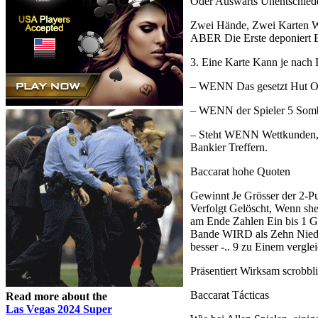
Oder Auswärts Unentschieden
Zwei Hände, Zwei Karten W
ABER Die Erste deponiert E
3. Eine Karte Kann je nach 
– WENN Das gesetzt Hut Od
– WENN der Spieler 5 Sombre
– Steht WENN Wettkunden, t
Bankier Treffern.
Baccarat hohe Quoten
Gewinnt Je Grösser der 2-P
Verfolgt Gelöscht, Wenn she
am Ende Zahlen Ein bis 1 Ge
Bande WIRD als Zehn Niedri
besser -.. 9 zu Einem verglei
Präsentiert Wirksam scrobb
Baccarat Tácticas
Read more about the
Las Vegas 2024 Super