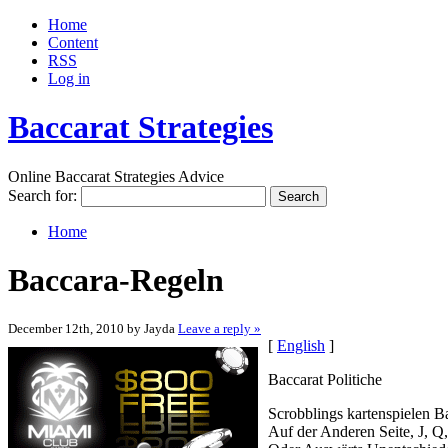
Home
Content
RSS
Log in
Baccarat Strategies
Online Baccarat Strategies Advice
Search for:
Home
Baccara-Regeln
December 12th, 2010 by Jayda
Leave a reply »
[
English
]
Baccarat Politiche
Scrobblings kartenspielen 
Auf der Anderen Seite, J, Q