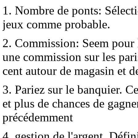
1. Nombre de ponts: Sélecti
jeux comme probable.
2. Commission: Seem pour l
une commission sur les pari
cent autour de magasin et de
3. Pariez sur le banquier. C
et plus de chances de gagne
précédemment
4. gestion de l'argent. Défi