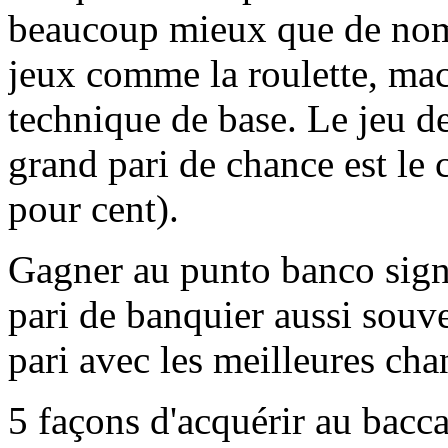
beaucoup mieux que de nom
jeux comme la roulette, mac
technique de base. Le jeu d
grand pari de chance est le 
pour cent).
Gagner au punto banco signi
pari de banquier aussi souv
pari avec les meilleures chan
5 façons d'acquérir au bacca