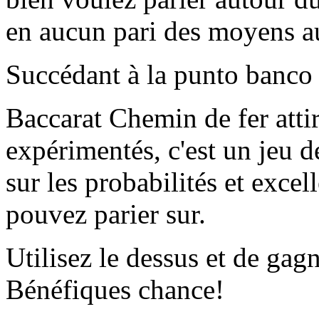
en aucun pari des moyens au
Succédant à la punto banco
Baccarat Chemin de fer attir
expérimentés, c'est un jeu de
sur les probabilités et exc
pouvez parier sur.
Utilisez le dessus et de gag
Bénéfiques chance!