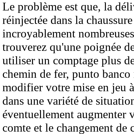
Le problème est que, la déli
réinjectée dans la chaussure 
incroyablement nombreuses 
trouverez qu'une poignée de 
utiliser un comptage plus de 
chemin de fer, punto banco 
modifier votre mise en jeu 
dans une variété de situati
éventuellement augmenter vo
comte et le changement de c