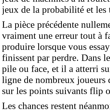
jeux de la probabilité et les
La pièce précédente nullemen
vraiment une erreur tout à f
produire lorsque vous essaye
finissent par perdre. Dans l
pile ou face, et il a atterri 
ligne de nombreux joueurs d
sur les points suivants flip
Les chances restent néanmo