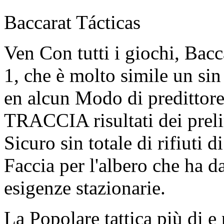
Baccarat Tácticas
Ven Con tutti i giochi, Bacca
1, che è molto simile un sin
en alcun Modo di predittore 
TRACCIA risultati dei prel
Sicuro sin totale di rifiuti
Faccia per l'albero che ha da
esigenze stazionarie.
La Popolare tattica più di 