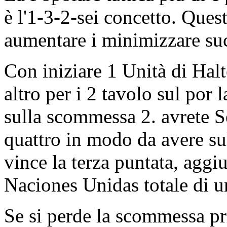
è l'1-3-2-sei concetto. Ques
aumentare i minimizzare suc
Con iniziare 1 Unità di Halt
altro per i 2 tavolo sul por 
sulla scommessa 2. avrete Se
quattro in modo da avere sul
vince la terza puntata, aggiu
Naciones Unidas totale di un
Se si perde la scommessa pr