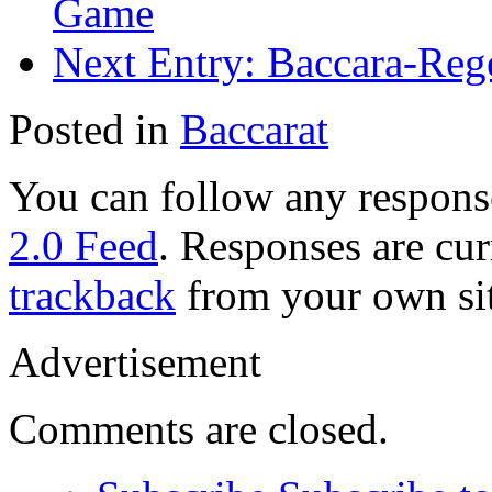
Game
Next Entry:
Baccara-Reg
Posted in
Baccarat
You can follow any response
2.0 Feed
. Responses are cur
trackback
from your own sit
Advertisement
Comments are closed.