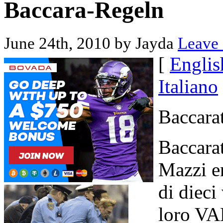
Baccara-Regeln
June 24th, 2010 by Jayda
Leave 
[
Englis
Italiano
Baccarat
Baccarat
Mazzi e
di dieci
loro VA