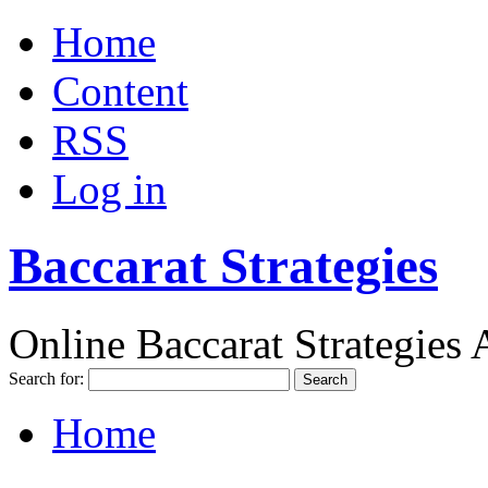
Home
Content
RSS
Log in
Baccarat Strategies
Online Baccarat Strategies 
Search for:
Home