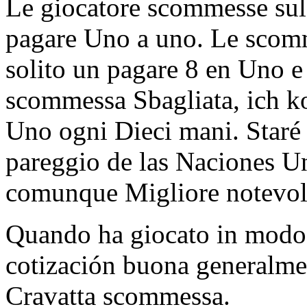
Le giocatore scommesse sul,
pagare Uno a uno. Le scomme
solito un pagare 8 en Uno e
scommessa Sbagliata, ich k
Uno ogni Dieci mani. Staré 
pareggio de las Naciones Un
comunque Migliore notevol
Quando ha giocato in modo 
cotización buona generalmen
Cravatta scommessa.