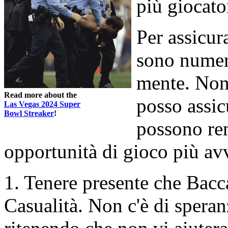
più giocato
Per assicur
sono numero
mente. Nono
Read more about the
posso assic
Las Vegas 2024 Super
Bowl Streaker
!
possono re
opportunità di gioco più av
1. Tenere presente che Bacc
Casualità. Non c'è di speranz