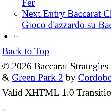
Fer
Next Entry
Baccarat C
Gioco d'azzardo su Ba
Back to Top
© 2026 Baccarat Strategies
&
Green Park 2
by
Cordob
Valid XHTML 1.0 Transition