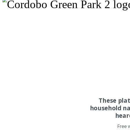
These pla
household na
hear
Free 