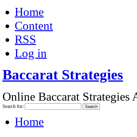
Home
Content
RSS
Log in
Baccarat Strategies
Online Baccarat Strategies 
Search for:
Home