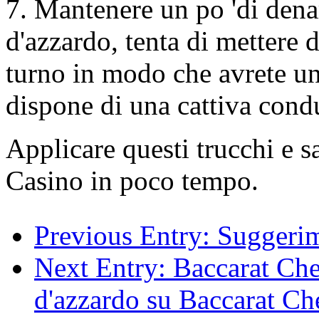
7. Mantenere un po 'di dena
d'azzardo, tenta di mettere 
turno in modo che avrete una
dispone di una cattiva cond
Applicare questi trucchi e sa
Casino in poco tempo.
Previous Entry:
Suggerim
Next Entry:
Baccarat Ch
d'azzardo su Baccarat Ch