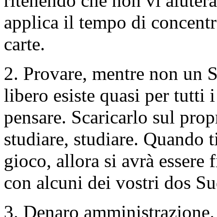
ritenendo che non vi aiutera
applica il tempo di concentr
carte.
2. Provare, mentre non un S
libero esiste quasi per tutti
pensare. Scaricarlo sul prop
studiare, studiare. Quando t
gioco, allora si avrà essere
con alcuni dei vostri dos Su
3. Denaro amministrazione. 