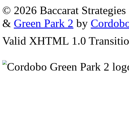
© 2026 Baccarat Strategies
&
Green Park 2
by
Cordob
Valid XHTML 1.0 Transition