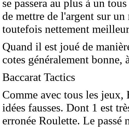
se passera au plus à un tous
de mettre de l'argent sur u
toutefois nettement meilleurs
Quand il est joué de manière
cotes généralement bonne, à 
Baccarat Tactics
Comme avec tous les jeux, B
idées fausses. Dont 1 est tr
erronée Roulette. Le passé n