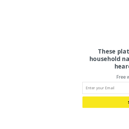
These pla
household na
hear
Free 