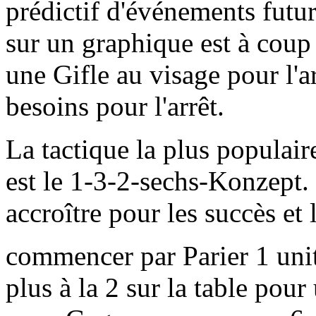
prédictif d'événements futurs
sur un graphique est à coup
une Gifle au visage pour l'a
besoins pour l'arrêt.
La tactique la plus populair
est le 1-3-2-sechs-Konzept.
accroître pour les succès et 
commencer par Parier 1 unit
plus à la 2 sur la table pour 