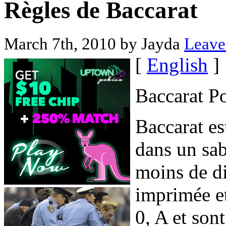
Règles de Baccarat
March 7th, 2010 by Jayda
Leave 
[
English
]
Baccarat Po
Baccarat es
dans un sab
moins de di
imprimée et
0, A et son