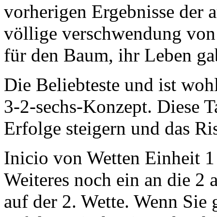
vorherigen Ergebnisse der au
völlige verschwendung von 
für den Baum, ihr Leben gab
Die Beliebteste und ist wohl
3-2-sechs-Konzept. Diese T
Erfolge steigern und das Ri
Inicio von Wetten Einheit 
Weiteres noch ein an die 2 
auf der 2. Wette. Wenn Sie