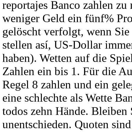
reportajes Banco zahlen zu
weniger Geld ein fünf% Pr
gelöscht verfolgt, wenn Sie 
stellen así, US-Dollar imme
haben). Wetten auf die Spi
Zahlen ein bis 1. Für die A
Regel 8 zahlen und ein geleg
eine schlechte als Wette Ban
todos zehn Hände. Bleiben 
unentschieden. Quoten sind 