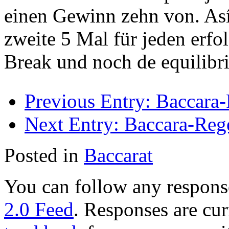
einen Gewinn zehn von. Así
zweite 5 Mal für jeden erfol
Break und noch de equilibri
Previous Entry:
Baccara-
Next Entry:
Baccara-Reg
Posted in
Baccarat
You can follow any response
2.0 Feed
. Responses are cur