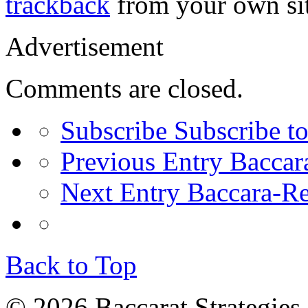
trackback
from your own sit
Advertisement
Comments are closed.
Subscribe
Subscribe to
Previous Entry
Baccar
Next Entry
Baccara-Re
Back to Top
© 2026 Baccarat Strategies